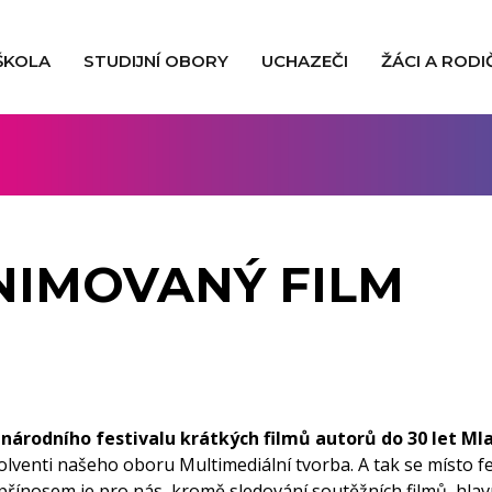
ŠKOLA
STUDIJNÍ OBORY
UCHAZEČI
ŽÁCI A RODI
ANIMOVANÝ FILM
národního festivalu krátkých filmů autorů do 30 let Ml
solventi našeho oboru Multimediální tvorba. A tak se místo fe
 přínosem je pro nás, kromě sledování soutěžních filmů, hla