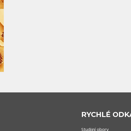
RYCHLÉ ODK
Studijní obory