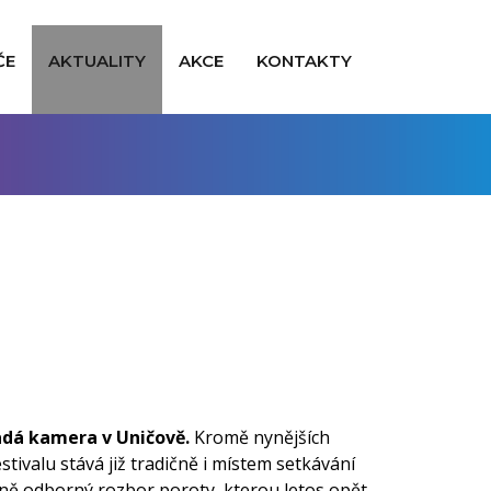
ČE
AKTUALITY
AKCE
KONTAKTY
adá kamera v Uničově.
Kromě nynějších
stivalu stává již tradičně i místem setkávání
vně odborný rozbor poroty, kterou letos opět