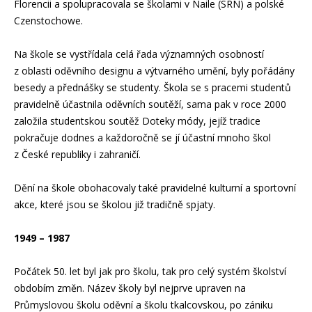
Florencii a spolupracovala se školami v Naile (SRN) a polské
Czenstochowe.
Na škole se vystřídala celá řada významných osobností
z oblasti oděvního designu a výtvarného umění, byly pořádány
besedy a přednášky se studenty. Škola se s pracemi studentů
pravidelně účastnila oděvních soutěží, sama pak v roce 2000
založila studentskou soutěž Doteky módy, jejíž tradice
pokračuje dodnes a každoročně se jí účastní mnoho škol
z České republiky i zahraničí.
Dění na škole obohacovaly také pravidelné kulturní a sportovní
akce, které jsou se školou již tradičně spjaty.
1949 – 1987
Počátek 50. let byl jak pro školu, tak pro celý systém školství
obdobím změn. Název školy byl nejprve upraven na
Průmyslovou školu oděvní a školu tkalcovskou, po zániku