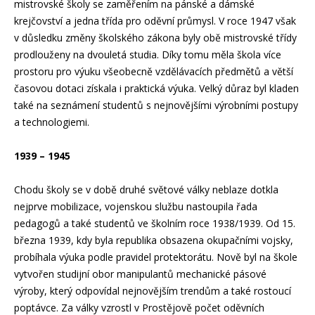
mistrovské školy se zaměřením na pánské a dámské
krejčovství a jedna třída pro oděvní průmysl. V roce 1947 však
v důsledku změny školského zákona byly obě mistrovské třídy
prodlouženy na dvouletá studia. Díky tomu měla škola více
prostoru pro výuku všeobecně vzdělávacích předmětů a větší
časovou dotaci získala i praktická výuka. Velký důraz byl kladen
také na seznámení studentů s nejnovějšími výrobními postupy
a technologiemi.
1939 – 1945
Chodu školy se v době druhé světové války neblaze dotkla
nejprve mobilizace, vojenskou službu nastoupila řada
pedagogů a také studentů ve školním roce 1938/1939. Od 15.
března 1939, kdy byla republika obsazena okupačními vojsky,
probíhala výuka podle pravidel protektorátu. Nově byl na škole
vytvořen studijní obor manipulantů mechanické pásové
výroby, který odpovídal nejnovějším trendům a také rostoucí
poptávce. Za války vzrostl v Prostějově počet oděvních