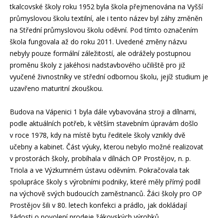
tkalcovské školy roku 1952 byla škola přejmenována na Vyšší
průmyslovou školu textilní, ale i tento název byl záhy změněn
na Střední průmyslovou školu oděvní. Pod tímto označením
škola fungovala až do roku 2011. Uvedené změny názvu
nebyly pouze formální záležitostí, ale odrážely postupnou
proměnu školy z jakéhosi nadstavbového učiliště pro již
vyučené živnostníky ve střední odbornou školu, jejíž studium je
uzavřeno maturitní zkouškou.
Budova na Vápenici 1 byla dále vybavována stroji a dílnami,
podle aktuálních potřeb, k větším stavebním úpravám došlo
v roce 1978, kdy na místě bytu ředitele školy vznikly dvě
učebny a kabinet. Část výuky, kterou nebylo možné realizovat
v prostorách školy, probíhala v dílnách OP Prostějov, n. p.
Triola a ve Výzkumném ústavu oděvním. Pokračovala tak
spolupráce školy s výrobními podniky, které měly přímý podíl
na výchově svých budoucích zaměstnanců. Žáci školy pro OP
Prostějov šili v 80. letech konfekci a prádlo, jak dokládají
žádosti o povolení prodeje žákovských výrobků.