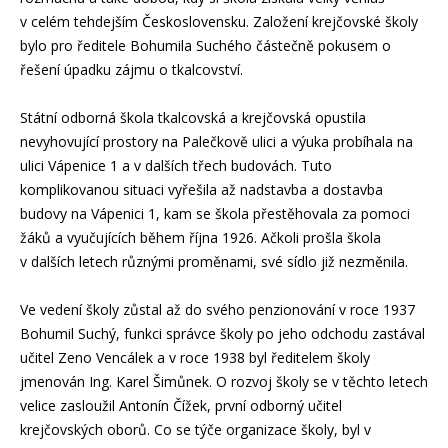
v celém tehdejším Československu. Založení krejčovské školy
bylo pro ředitele Bohumila Suchého částečně pokusem o
řešení úpadku zájmu o tkalcovství.
Státní odborná škola tkalcovská a krejčovská opustila
nevyhovující prostory na Palečkově ulici a výuka probíhala na
ulici Vápenice 1 a v dalších třech budovách. Tuto
komplikovanou situaci vyřešila až nadstavba a dostavba
budovy na Vápenici 1, kam se škola přestěhovala za pomoci
žáků a vyučujících během října 1926. Ačkoli prošla škola
v dalších letech různými proměnami, své sídlo již nezměnila.
Ve vedení školy zůstal až do svého penzionování v roce 1937
Bohumil Suchý, funkci správce školy po jeho odchodu zastával
učitel Zeno Vencálek a v roce 1938 byl ředitelem školy
jmenován Ing. Karel Šimůnek. O rozvoj školy se v těchto letech
velice zasloužil Antonín Čížek, první odborný učitel
krejčovských oborů. Co se týče organizace školy, byl v