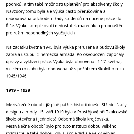
podniků, a tím také možnosti uplatnění pro absolventy školy.
Navzdory tomu byla ale výuka často přerušována a
nabourávána odchodem řady studentů na nucené práce do
Říše. Výuku komplikoval i nedostatek materiálu a propouštění
pro režim nepohodlných vyučujících.
Na začátku května 1945 byla výuka přerušena a budovu školy
zabrala ustupující německá armáda. Po osvobození započaly
úpravy a vyklízecí práce. Výuka byla obnovena již 17. května,
v celém rozsahu byla obnovena až s počátkem školního roku
1945/1946.
1919 – 1939
Meziválečné období již plně patří k historii dnešní Střední školy
designu a módy. 15. září 1919 byla v Prostějově při Tkalcovské
škole otevřena i jednoletá Odborná škola krejčovská.
Meziválečné období bylo pro tuto instituci dobou velkého
rozmachu a také dobou, kdy si škola získala velký věhlas