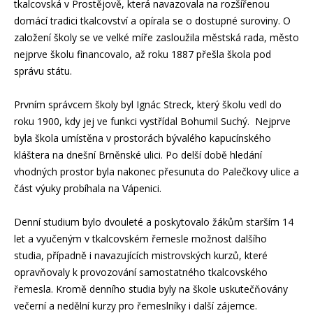
tkalcovská v Prostějově, která navazovala na rozšířenou
domácí tradici tkalcovství a opírala se o dostupné suroviny. O
založení školy se ve velké míře zasloužila městská rada, město
nejprve školu financovalo, až roku 1887 přešla škola pod
správu státu.
Prvním správcem školy byl Ignác Streck, který školu vedl do
roku 1900, kdy jej ve funkci vystřídal Bohumil Suchý. Nejprve
byla škola umístěna v prostorách bývalého kapucínského
kláštera na dnešní Brněnské ulici. Po delší době hledání
vhodných prostor byla nakonec přesunuta do Palečkovy ulice a
část výuky probíhala na Vápenici.
Denní studium bylo dvouleté a poskytovalo žákům starším 14
let a vyučeným v tkalcovském řemesle možnost dalšího
studia, případně i navazujících mistrovských kurzů, které
opravňovaly k provozování samostatného tkalcovského
řemesla. Kromě denního studia byly na škole uskutečňovány
večerní a nedělní kurzy pro řemeslníky i další zájemce.