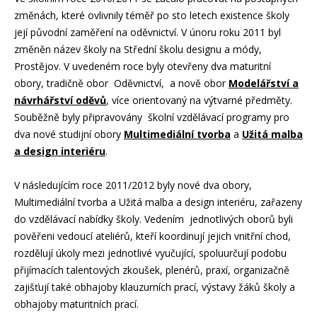
změnách, které ovlivnily téměř po sto letech existence školy
její původní zaměření na oděvnictví. V únoru roku 2011 byl
změněn název školy na Střední školu designu a módy,
Prostějov. V uvedeném roce byly otevřeny dva maturitní
obory, tradičně obor Oděvnictví, a nově obor
Modelářství a
návrhářství oděvů
, více orientovaný na výtvarné předměty.
Souběžně byly připravovány školní vzdělávací programy pro
dva nové studijní obory
Multimediální tvorba
a
Užitá malba
a design interiéru
.
V následujícím roce 2011/2012 byly nové dva obory,
Multimediální tvorba a Užitá malba a design interiéru, zařazeny
do vzdělávací nabídky školy. Vedením jednotlivých oborů byli
pověřeni vedoucí ateliérů, kteří koordinují jejich vnitřní chod,
rozdělují úkoly mezi jednotlivé vyučující, spoluurčují podobu
přijímacích talentových zkoušek, plenérů, praxí, organizačně
zajišťují také obhajoby klauzurních prací, výstavy žáků školy a
obhajoby maturitních prací.