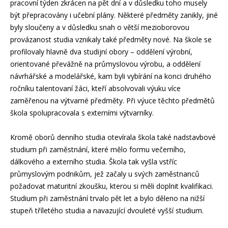
pracovní týden zkrácen na pět dní a v důsledku toho musely
být přepracovány i učební plány. Některé předměty zanikly, jiné
byly sloučeny a v důsledku snah o větší mezioborovou
provázanost studia vznikaly také předměty nové. Na škole se
profilovaly hlavně dva studijní obory – oddělení výrobní,
orientované převážně na průmyslovou výrobu, a oddělení
návrhářské a modelářské, kam byli vybírání na konci druhého
ročníku talentovaní žáci, kteří absolvovali výuku více
zaměřenou na výtvarné předměty. Při výuce těchto předmětů
škola spolupracovala s externími výtvarníky.
Kromě oborů denního studia otevírala škola také nadstavbové
studium při zaměstnání, které mělo formu večerního,
dálkového a externího studia. Škola tak vyšla vstříc
průmyslovým podnikům, jež začaly u svých zaměstnanců
požadovat maturitní zkoušku, kterou si měli doplnit kvalifikaci.
Studium při zaměstnání trvalo pět let a bylo děleno na nižší
stupeň tříletého studia a navazující dvouleté vyšší studium.