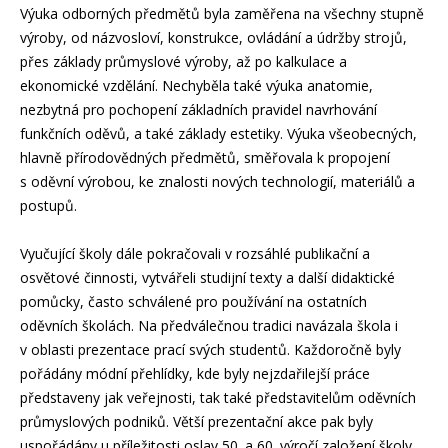
Výuka odborných předmětů byla zaměřena na všechny stupně
výroby, od názvosloví, konstrukce, ovládání a údržby strojů,
přes základy průmyslové výroby, až po kalkulace a
ekonomické vzdělání. Nechyběla také výuka anatomie,
nezbytná pro pochopení základních pravidel navrhování
funkčních oděvů, a také základy estetiky. Výuka všeobecných,
hlavně přírodovědných předmětů, směřovala k propojení
s oděvní výrobou, ke znalosti nových technologií, materiálů a
postupů.
Vyučující školy dále pokračovali v rozsáhlé publikační a
osvětové činnosti, vytvářeli studijní texty a další didaktické
pomůcky, často schválené pro používání na ostatních
oděvních školách. Na předválečnou tradici navázala škola i
v oblasti prezentace prací svých studentů. Každoročně byly
pořádány módní přehlídky, kde byly nejzdařilejší práce
představeny jak veřejnosti, tak také představitelům oděvních
průmyslových podniků. Větší prezentační akce pak byly
uspořádány u příležitosti oslav 50. a 60. výročí založení školy.