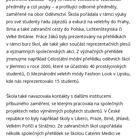
předměty a cizí jazyky – a profilující odborné předměty,
zaměřené na obor Oděvnictví. Škola pořádala v rámci výuky
pro své studenty řadu zájezdů a exkurzí na veletrhy do Prahy,
Brna a také zahraniční cesty do Polska, Lichtenštejnska či
Velké Británie. Práce žáků byly prezentovány na přehlídkách
v rámci burz škol, ale také jako součást reprezentačních plesů
a významných společenských akcí. Z význačných přehlídek
jmenujme například Celostátní módní přehlídku oděvních škol
v Jilemnici v roce 2000, které se účastnilo 40 prostějovských
studentů, či Mezinárodní veletrh módy Fashion Look v Lipsku,
kde nás reprezentovalo 15 studentů.
Škola také navazovala kontakty s dalšími institucemi
příbuzného zaměření, se kterými pracovala na společných
projektech nebo výměnných pobytech studentů. V České
republice to byly například školy v Liberci, Praze, Brně, Jihlavě,
Velkém Poříčí a Strážnici. Ze zahraničních škol uspořádala
několik společných přehlídek se školou Caterini Medici ve