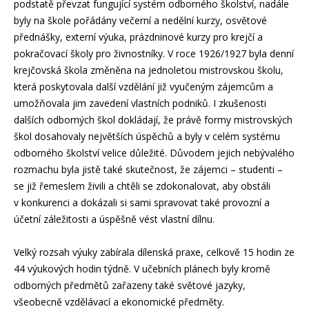
podstatě převzat fungující systém odborného školství, nadále
byly na škole pořádány večerní a nedělní kurzy, osvětové
přednášky, externí výuka, prázdninové kurzy pro krejčí a
pokračovací školy pro živnostníky. V roce 1926/1927 byla denní
krejčovská škola změněna na jednoletou mistrovskou školu,
která poskytovala další vzdělání již vyučeným zájemcům a
umožňovala jim zavedení vlastních podniků. I zkušenosti
dalších odborných škol dokládají, že právě formy mistrovských
škol dosahovaly největších úspěchů a byly v celém systému
odborného školství velice důležité. Důvodem jejich nebývalého
rozmachu byla jistě také skutečnost, že zájemci – studenti –
se již řemeslem živili a chtěli se zdokonalovat, aby obstáli
v konkurenci a dokázali si sami spravovat také provozní a
účetní záležitosti a úspěšně vést vlastní dílnu.
Velký rozsah výuky zabírala dílenská praxe, celkově 15 hodin ze
44 výukových hodin týdně. V učebních plánech byly kromě
odborných předmětů zařazeny také světové jazyky,
všeobecně vzdělávací a ekonomické předměty.