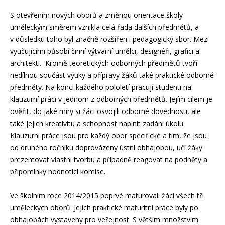
S otevřením nových oborů a změnou orientace školy
uměleckým směrem vznikla celá řada dalších předmětů, a
v důsledku toho byl značně rozšířen i pedagogický sbor. Mezi
vyučujícími působí činní výtvarní umělci, designéři, grafici a
architekti. Kromě teoretických odborných předmětů tvoří
nedílnou součást výuky a přípravy žáků také praktické odborné
předměty. Na konci každého pololetí pracují studenti na
klauzurní práci v jednom z odborných předmětů. Jejím cílem je
ověřit, do jaké míry si žáci osvojili odborné dovednosti, ale
také jejich kreativitu a schopnost naplnit zadání úkolu.
Klauzurní práce jsou pro každý obor specifické a tím, že jsou
od druhého ročníku doprovázeny ústní obhajobou, učí žáky
prezentovat vlastní tvorbu a případně reagovat na podněty a
připomínky hodnotící komise.
Ve školním roce 2014/2015 poprvé maturovali žáci všech tři
uměleckých oborů. Jejich praktické maturitní práce byly po
obhajobách vystaveny pro veřejnost. S větším množstvím