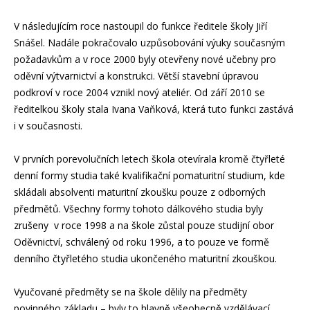
V následujícím roce nastoupil do funkce ředitele školy Jiří
Snášel. Nadále pokračovalo uzpůsobování výuky současným
požadavkům a v roce 2000 byly otevřeny nové učebny pro
oděvní výtvarnictví a konstrukci. Větší stavební úpravou
podkroví v roce 2004 vznikl nový ateliér. Od září 2010 se
ředitelkou školy stala Ivana Vaňková, která tuto funkci zastává
i v současnosti.
V prvních porevolučních letech škola otevírala kromě čtyřleté
denní formy studia také kvalifikační pomaturitní studium, kde
skládali absolventi maturitní zkoušku pouze z odborných
předmětů. Všechny formy tohoto dálkového studia byly
zrušeny v roce 1998 a na škole zůstal pouze studijní obor
Oděvnictví, schválený od roku 1996, a to pouze ve formě
denního čtyřletého studia ukončeného maturitní zkouškou.
Vyučované předměty se na škole dělily na předměty
povinného základu – byly to hlavně všeobecně vzdělávací