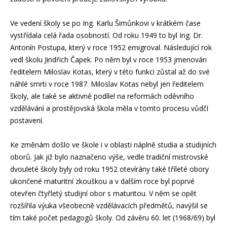
Ve vedení školy se po Ing. Karlu Šimůnkovi v krátkém čase
vystřídala celá řada osobností. Od roku 1949 to byl Ing. Dr.
Antonín Postupa, který v roce 1952 emigroval. Následující rok
vedl školu Jindřich Čapek. Po něm byl v roce 1953 jmenován
ředitelem Miloslav Kotas, který v této funkci zůstal až do své
náhlé smrti v roce 1987. Miloslav Kotas nebyl jen ředitelem
školy, ale také se aktivně podílel na reformách oděvního
vzdělávání a prostějovská škola měla v tomto procesu vůdčí
postavení.
Ke změnám došlo ve škole i v oblasti náplně studia a studijních
oborů. Jak již bylo naznačeno výše, vedle tradiční mistrovské
dvouleté školy byly od roku 1952 otevírány také tříleté obory
ukončené maturitní zkouškou a v dalším roce byl poprvé
otevřen čtyřletý studijní obor s maturitou. V něm se opět
rozšířila výuka všeobecně vzdělávacích předmětů, navýšil se
tím také počet pedagogů školy. Od závěru 60. let (1968/69) byl