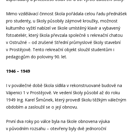
Mimo vzdělávací činnost škola pořádala celou řadu přednášek
pro student
y
, u školy působily zájmové kroužky, možnost
kulturního vyžití nabízel ve škole umístěný klavír a vybavený
fotoateliér, který škola převzala společně s rekreační chatou
v Ostružné – od zrušené Střední průmyslové školy stavební
v Prostějově. Tento rekreační objekt sloužil studentům i
pedagogům do poloviny 90. let.
1946 – 1949
I v poválečné době škola sídlila v rekonstruované budově na
Vápenici 1 v Prostějově. Ve vedení školy působil až do roku
1949 Ing. Karel Šimůnek, který provedl školu těžkým válečným
obdobím a zasloužil se o její obnovu.
První dva roky po válce byla na škole obnovena výuka
v původním rozsahu – otevřeny byly dvě jednoroční