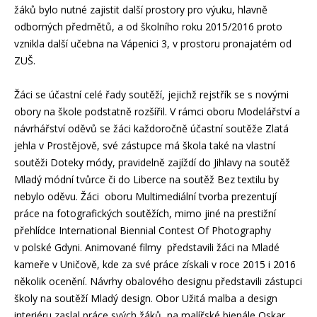
žáků bylo nutné zajistit další prostory pro výuku, hlavně
odborných předmětů, a od školního roku 2015/2016 proto
vznikla další učebna na Vápenici 3, v prostoru pronajatém od
ZUŠ.
Žáci se účastní celé řady soutěží, jejichž rejstřík se s novými
obory na škole podstatně rozšířil. V rámci oboru Modelářství a
návrhářství oděvů se žáci každoročně účastní soutěže Zlatá
jehla v Prostějově, své zástupce má škola také na vlastní
soutěži Doteky módy, pravidelně zajíždí do Jihlavy na soutěž
Mladý módní tvůrce či do Liberce na soutěž Bez textilu by
nebylo oděvu. Žáci oboru Multimediální tvorba prezentují
práce na fotografických soutěžích, mimo jiné na prestižní
přehlídce International Biennial Contest Of Photography
v polské Gdyni. Animované filmy představili žáci na Mladé
kameře v Uničově, kde za své práce získali v roce 2015 i 2016
několik ocenění. Návrhy obalového designu představili zástupci
školy na soutěží Mladý design. Obor Užitá malba a design
interiéru zaslal práce svých žáků na malířské bienále Oskar