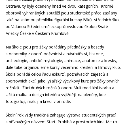
Ostrava, ty byly oceněny hned ve dvou kategoriích. Kromě
oborově vyhraněných soutěží jsou studentské práce zasílány
také na známou přehlídku figurální kresby žáků středních škol,
pořádanou Střední uměleckoprůmyslovou školou Svaté
Anežky České v Českém Krumlově.
Na škole jsou pro žáky pořádány přednášky a besedy
s odborníky z oborů oděvnictví a návrhářství, historie,
archeologie, antické mytologie, animace, anatomie a kresby,
dále také organizujeme kurzy večerního kreslení a filmový klub.
Škola pořádá celou řadu exkurzí, poznávacích zájezdů a
sportovních akcí, jako lyžařský výcvikový kurz pro žáky prvních
ročníků. Žáci druhých ročníků oboru Multimediální tvorba a
Užitá malba a design interiéru vyjíždějí na plenéry, kde
fotografují, malují a kreslí v přírodě.
Školní rok vždy tradičně zahajuje výstava studentských prací
s příznačným názvem Start. Probíhá v prostorách kina Metro