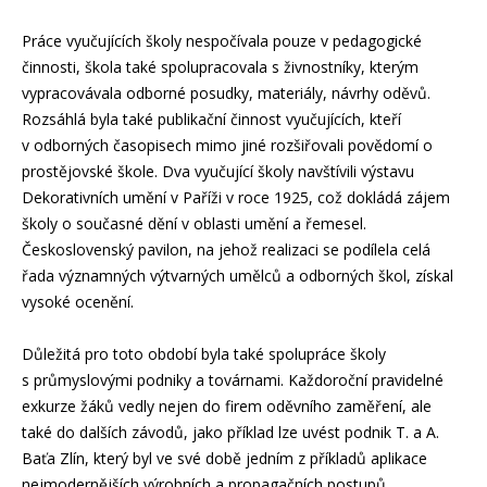
Práce vyučujících školy nespočívala pouze v pedagogické
činnosti, škola také spolupracovala s živnostníky, kterým
vypracovávala odborné posudky, materiály, návrhy oděvů.
Rozsáhlá byla také publikační činnost vyučujících, kteří
v odborných časopisech mimo jiné rozšiřovali povědomí o
prostějovské škole. Dva vyučující školy navštívili výstavu
Dekorativních umění v Paříži v roce 1925, což dokládá zájem
školy o současné dění v oblasti umění a řemesel.
Československý pavilon, na jehož realizaci se podílela celá
řada významných výtvarných umělců a odborných škol, získal
vysoké ocenění.
Důležitá pro toto období byla také spolupráce školy
s průmyslovými podniky a továrnami. Každoroční pravidelné
exkurze žáků vedly nejen do firem oděvního zaměření, ale
také do dalších závodů, jako příklad lze uvést podnik T. a A.
Baťa Zlín, který byl ve své době jedním z příkladů aplikace
nejmodernějších výrobních a propagačních postupů.