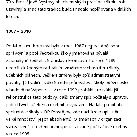
70 v Prostějově. Výstavy absolventských prací pak školní rok
uzavírají a snad tato tradice bude i nadále naplňována v dalších
letech.
1987 – 2010
Po Miloslavu Kotasovi byla v roce 1987 nejprve dočasnou
správkyní a poté ředitelkou školy jmenována bývalá
zástupkyně ředitele, Stanislava Froncová. Po roce 1989
nedošlo k žádným radikálním změnám v charakteru školy,
učebních plánech, veškeré změny byly spíš administrativní
povahy. Již tradiční sídlo Střední průmyslové školy oděvní bylo
v budově na Vápenici 1. V roce 1992 proběhla rozsáhlejší
rekonstrukce této budovy, další změny spíš počítaly s úpravou
jednotlivých učeben a učebního vybavení. Nadále probíhala
spolupráce školy s OP Prostějov, kde nacházelo uplatnění
velké množství jejich absolventů. O změnách v organizaci
výuky svědčí otevření první specializované počítačové učebny
v roce 1995.