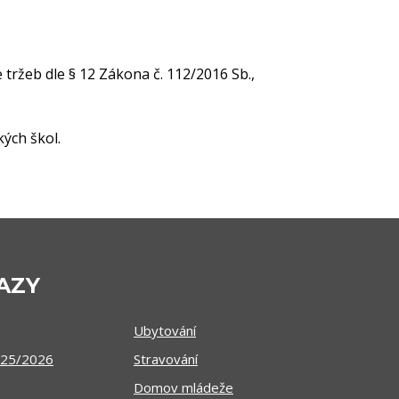
 tržeb dle § 12 Zákona č. 112/2016 Sb.,
kých škol.
AZY
Ubytování
025/2026
Stravování
Domov mládeže