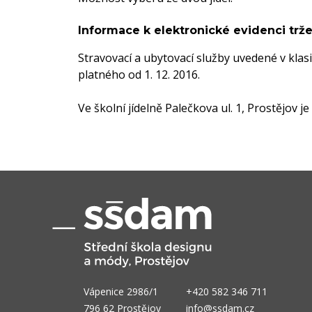
Informace k elektronické evidenci trže
Stravovací a ubytovací služby uvedené v klasi
platného od 1. 12. 2016.
Ve školní jídelně Palečkova ul. 1, Prostějov j
Vápenice 2986/1
+420 582 346 711
796 62 Prostějov
info@ssdam.cz