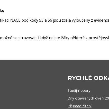
b:
fikaci NACE pod kódy 55 a 56 jsou zcela vyloučeny z evidence
e možné se stravovat, i když nejste žáky některé z prostějovs
RYCHLÉ ODK
Studijní obory
Dny otevřených dveří 2
Přijímací řízení