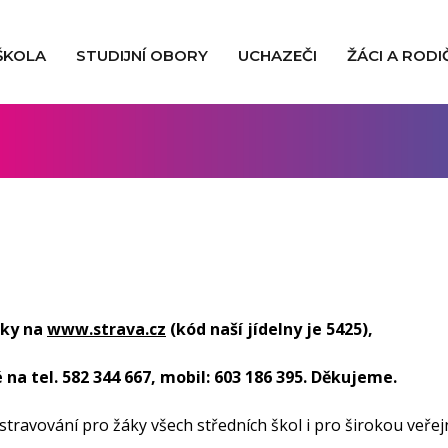
ŠKOLA
STUDIJNÍ OBORY
UCHAZEČI
ŽÁCI A RODI
cky na
www.strava.cz
(kód naší jídelny je 5425),
 na tel. 582 344 667, mobil: 603 186 395. Děkujeme.
 stravování pro žáky všech středních škol i pro širokou veřej