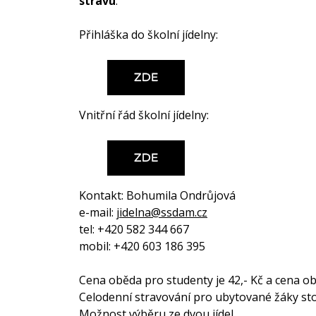
stravu
.
Přihláška do školní jídelny:
Vnitřní řád školní jídelny:
Kontakt: Bohumila Ondrůjová
e-mail:
jidelna@ssdam.cz
tel: +420 582 344 667
mobil: +420 603 186 395
Cena oběda pro studenty je 42,- Kč a cena oběd
Celodenní stravování pro ubytované žáky stojí 
Možnost výběru ze dvou jídel.