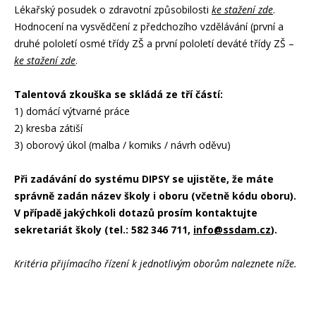
Lékařský posudek o zdravotní způsobilosti
ke stažení zde
.
Hodnocení na vysvědčení z předchozího vzdělávání (první a
druhé pololetí osmé třídy ZŠ a první pololetí deváté třídy ZŠ –
ke stažení zde
.
Talentová zkouška se skládá ze tří částí:
1) domácí výtvarné práce
2) kresba zátiší
3) oborový úkol (malba / komiks / návrh oděvu)
Při zadávání do systému DIPSY se ujistěte, že máte
správně zadán název školy i oboru (včetně kódu oboru).
V případě jakýchkoli dotazů prosím kontaktujte
sekretariát školy (tel.: 582 346 711,
info@ssdam.cz
).
Kritéria přijímacího řízení k jednotlivým oborům naleznete níže.