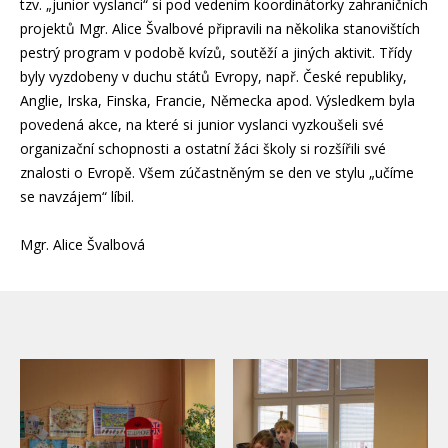
tzv. „junior vyslanci“ si pod vedením koordinátorky zahraničních
projektů Mgr. Alice Švalbové připravili na několika stanovištích
pestrý program v podobě kvízů, soutěží a jiných aktivit. Třídy
byly vyzdobeny v duchu států Evropy, např. České republiky,
Anglie, Irska, Finska, Francie, Německa apod. Výsledkem byla
povedená akce, na které si junior vyslanci vyzkoušeli své
organizační schopnosti a ostatní žáci školy si rozšířili své
znalosti o Evropě. Všem zúčastněným se den ve stylu „učíme
se navzájem“ líbil.
Mgr. Alice Švalbová