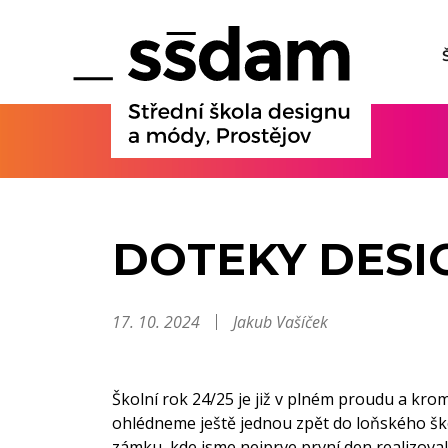
DOTEKY DESI
17. 10. 2024
Jakub Vašíček
Školní rok 24/25 je již v plném proudu a kro
ohlédneme ještě jednou zpět do loňského ško
zámku, kde jsme nejprve první den realizova