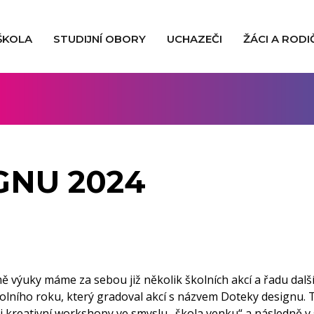
ŠKOLA
STUDIJNÍ OBORY
UCHAZEČI
ŽÁCI A RODI
GNU 2024
mě výuky máme za sebou již několik školních akcí a řadu dalš
lního roku, který gradoval akcí s názvem Doteky designu. 
li kreativní workshopy ve smyslu „škola venku“ a následně