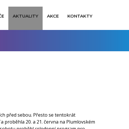
ČE
AKTUALITY
AKCE
KONTAKTY
ích před sebou. Přesto se tentokrát
Ta proběhla 20. a 21. června na Plumlovském
 v sobotu proběhl celodenní program pro