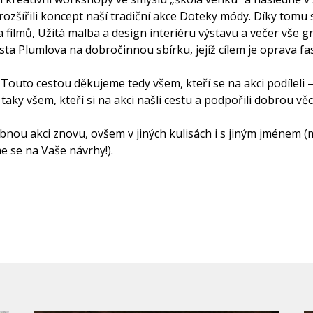
rozšířili koncept naší tradiční akce Doteky módy. Díky tomu s
a filmů, Užitá malba a design interiéru výstavu a večer vše
ta Plumlova na dobročinnou sbírku, jejíž cílem je oprava 
. Touto cestou děkujeme tedy všem, kteří se na akci podíleli 
aky všem, kteří si na akci našli cestu a podpořili dobrou věc
obnou akci znovu, ovšem v jiných kulisách i s jiným jménem
 se na Vaše návrhy!).