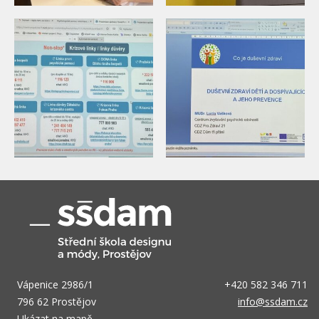
Vápenice 2986/1
+420 582 346 711
796 62 Prostějov
info@ssdam.cz
Ukázat na mapě