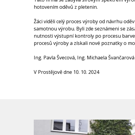
hotovením oděvů z pletenin.
Žáci viděli celý proces výroby od návrhu odě
samotnou výrobu. Byli zde seznámeni se zása
nutnosti výstupní kontroly po procesu barven
procesů výroby a získali nové poznatky o m
Ing. Pavla Švecová, Ing. Michaela Švančarová
V Prostějově dne 10. 10. 2024