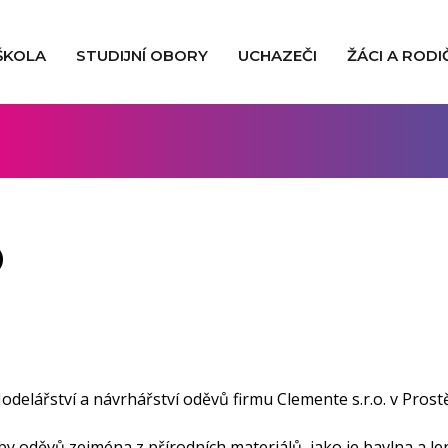
ŠKOLA
STUDIJNÍ OBORY
UCHAZEČI
ŽÁCI A RODI
O
Modelářství a návrhářství oděvů firmu Clemente s.r.o. v Prost
 oděvů zejména z přírodních materiálů, jako je bavlna a len