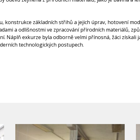
vu, konstrukce základních střihů a jejich úprav, hotovení m
dami a odlišnostmi ve zpracování přírodních materiálů, způ
í. Náplň exkurze byla odborně velmi přínosná, žáci získali 
oderních technologických postupech.