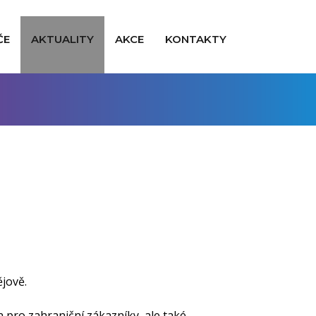
ČE
AKTUALITY
AKCE
KONTAKTY
ějově.
 pro zahraniční zákazníky, ale také