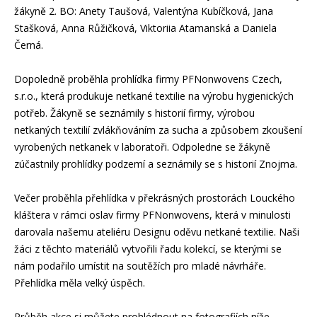
žákyně 2. BO: Anety Taušová, Valentýna Kubíčková, Jana
Stašková, Anna Růžičková, Viktoriia Atamanská a Daniela
Černá.
Dopoledně proběhla prohlídka firmy PFNonwovens Czech,
s.r.o., která produkuje netkané textilie na výrobu hygienických
potřeb. Žákyně se seznámily s historií firmy, výrobou
netkaných textilií zvlákňováním za sucha a způsobem zkoušení
vyrobených netkanek v laboratoři. Odpoledne se žákyně
zúčastnily prohlídky podzemí a seznámily se s historií Znojma.
Večer proběhla přehlídka v překrásných prostorách Louckého
kláštera v rámci oslav firmy PFNonwovens, která v minulosti
darovala našemu ateliéru Designu oděvu netkané textilie. Naši
žáci z těchto materiálů vytvořili řadu kolekcí, se kterými se
nám podařilo umístit na soutěžích pro mladé návrháře.
Přehlídka měla velký úspěch.
Průběh akce si můžete prohlédnout na fotografiích níže.