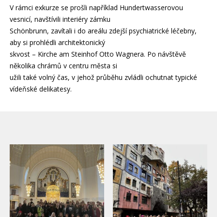
V rámci exkurze se prošli například Hundertwasserovou
vesnicí, navštívili interiéry zámku
Schönbrunn, zavítali i do areálu zdejší psychiatrické léčebny,
aby si prohlédli architektonický
skvost – Kirche am Steinhof Otto Wagnera. Po návštěvě
několika chrámů v centru města si
užili také volný čas, v jehož průběhu zvládli ochutnat typické
vídeňské delikatesy.