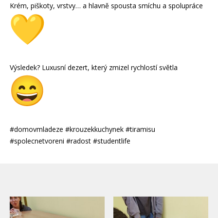
Krém, piškoty, vrstvy… a hlavně spousta smíchu a spolupráce
Výsledek? Luxusní dezert, který zmizel rychlostí světla
#domovmladeze #krouzekkuchynek #tiramisu
#spolecnetvoreni #radost #studentlife