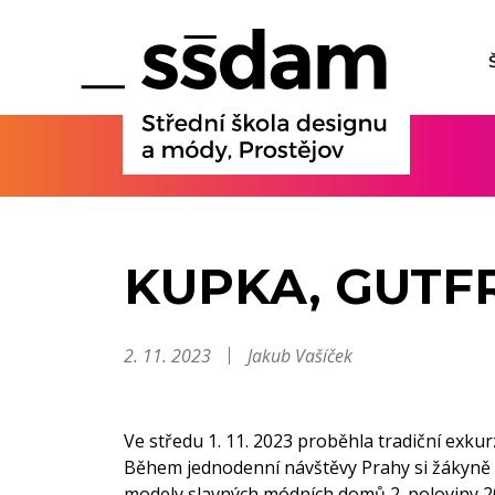
KUPKA, GUTF
2. 11. 2023
Jakub Vašíček
Ve středu 1. 11. 2023 proběhla tradiční exku
Během jednodenní návštěvy Prahy si žákyně 
modely slavných módních domů 2. poloviny 20.