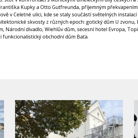
 Františka Kupky a Otto Gutfreunda, příjemným překvapením b
ově v Celetné ulici, kde se staly součástí světelných instalací
tektonické skvosty z různých epoch: gotický dům U zvonu, 
 Národní divadlo, Wiehlův dům, secesní hotel Evropa, Topi
i funkcionalistický obchodní dům Baťa.