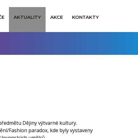
ČE
AKTUALITY
AKCE
KONTAKTY
…
předmětu Dějiny výtvarné kultury.
ní/Fashion paradox, kde byly vystaveny
 slovenských umělců.