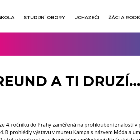
ŠKOLA
STUDIJNÍ OBORY
UCHAZEČI
ŽÁCI A RODI
REUND A TI DRUZÍ
rze 4. ročníku do Prahy zaměřená na prohloubení znalostí v 
4. B prohlédly výstavu v muzeu Kampa s názvem Móda a umě
 stol. v konfrontaci s ikonickými uměleckými díly českých a