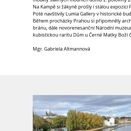
Na Kampě si žákyně prošly i stálou expozici
Poté navštívily Lumia Gallery v historické bud
Během procházky Prahou si připomněly archi
bránu, dále novorenesanční Národní muzeum,
kubistickou raritu Dům u Černé Matky Boží č
Mgr. Gabriela Altmannová