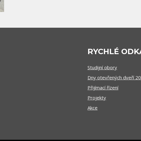
RYCHLÉ ODK
Studijní obory
Dny otevřených dveří 2
Přijímací řízení
Projekty
Akce