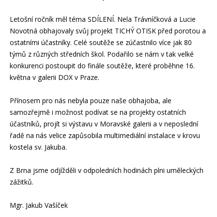
Letošní ročník měl téma SDÍLENÍ. Nela Trávníčková a Lucie
Novotná obhajovaly svůj projekt TICHÝ OTISK před porotou a
ostatními účastníky. Celé soutěže se zúčastnilo více jak 80
týmů z různých středních škol. Podařilo se nám v tak velké
konkurenci postoupit do finále soutěže, které proběhne 16.
května v galerii DOX v Praze.
Přínosem pro nás nebyla pouze naše obhajoba, ale
samozřejmě i možnost podívat se na projekty ostatních
účastníků, projít si výstavu v Moravské galerii a v neposlední
řadě na nás velice zapůsobila multimediální instalace v krovu
kostela sv. Jakuba.
Z Brna jsme odjížděli v odpoledních hodinách plni uměleckých
zážitků.
Mgr. Jakub Vašíček