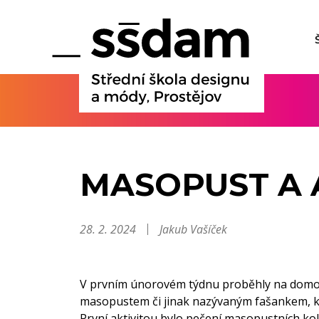
MASOPUST A 
28. 2. 2024
Jakub Vašíček
V prvním únorovém týdnu proběhly na domově
masopustem či jinak nazývaným fašankem, ko
První aktivitou bylo pečení masopustních k