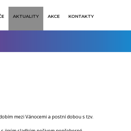
ČE
AKTUALITY
AKCE
KONTAKTY
dobím mezi Vánocemi a postní dobou s tzv.
ě s jiným sladkým pečivem nepřeberné