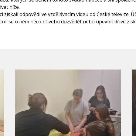
vat níže.
ci získali odpovědi ve vzdělávacím videu od České televize. Ú
stor se o něm něco nového dozvědět nebo upevnit dříve zís