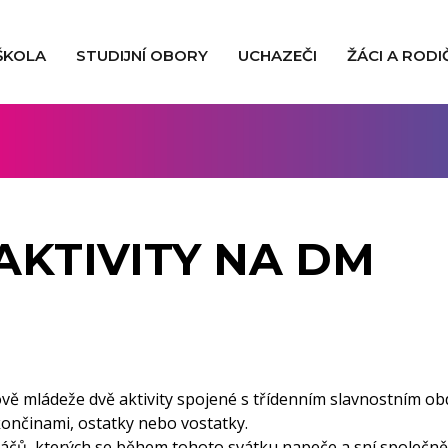
ŠKOLA
STUDIJNÍ OBORY
UCHAZEČI
ŽÁCI A RODI
AKTIVITY NA DM
 mládeže dvě aktivity spojené s třídenním slavnostním ob
nčinami, ostatky nebo vostatky.
oláčů, kterých se během tohoto svátku napeče a sní společn