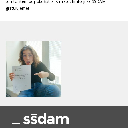
tomto litém boji ukořistila 7. místo, tímto ji za SŠDAM
gratulujeme!