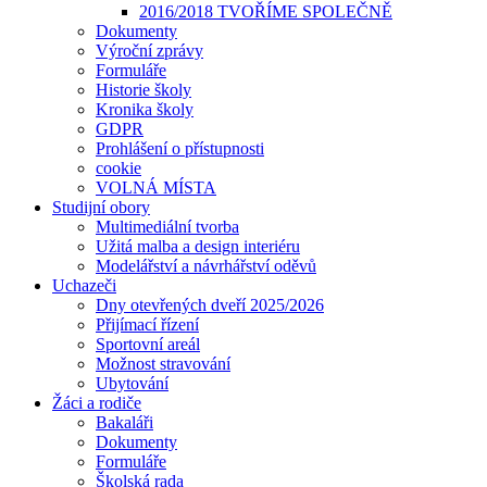
2016/2018 TVOŘÍME SPOLEČNĚ
Dokumenty
Výroční zprávy
Formuláře
Historie školy
Kronika školy
GDPR
Prohlášení o přístupnosti
cookie
VOLNÁ MÍSTA
Studijní obory
Multimediální tvorba
Užitá malba a design interiéru
Modelářství a návrhářství oděvů
Uchazeči
Dny otevřených dveří 2025/2026
Přijímací řízení
Sportovní areál
Možnost stravování
Ubytování
Žáci a rodiče
Bakaláři
Dokumenty
Formuláře
Školská rada