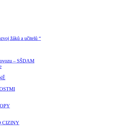
voj žáků a učitelů “
oprovozu – SŠDAM
e
NĚ
NOSTMI
ROPY
O CIZINY