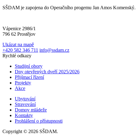
SŠDAM je zapojena do Operačního progemu Jan Amos Komenský.
Vápenice 2986/1
796 62 Prostějov
Ukázat na mapě
+420 582 346 711
info@ssdam.cz
Rychlé odkazy
Studijní obory
Dny otevřených dveří 2025/2026
Přijímací řízení
Projekty
Akce
Ubytování
Stravování
Domov mládeže
Kontakty
Prohlášení o přístupnosti
Copyright © 2026 SŠDAM.