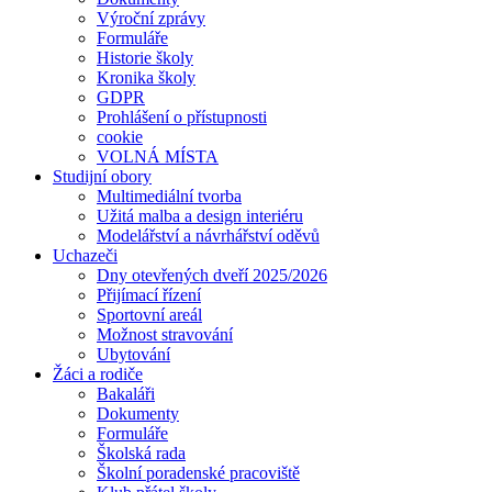
Výroční zprávy
Formuláře
Historie školy
Kronika školy
GDPR
Prohlášení o přístupnosti
cookie
VOLNÁ MÍSTA
Studijní obory
Multimediální tvorba
Užitá malba a design interiéru
Modelářství a návrhářství oděvů
Uchazeči
Dny otevřených dveří 2025/2026
Přijímací řízení
Sportovní areál
Možnost stravování
Ubytování
Žáci a rodiče
Bakaláři
Dokumenty
Formuláře
Školská rada
Školní poradenské pracoviště