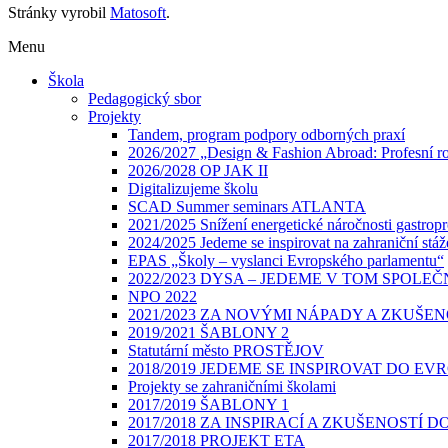
Stránky vyrobil
Matosoft
.
Menu
Škola
Pedagogický sbor
Projekty
Tandem, program podpory odborných praxí
2026/2027 „Design & Fashion Abroad: Profesní roz
2026/2028 OP JAK II
Digitalizujeme školu
SCAD Summer seminars ATLANTA
2021/2025 Snížení energetické náročnosti gastr
2024/2025 Jedeme se inspirovat na zahraniční stáž
EPAS „Školy – vyslanci Evropského parlamentu“
2022/2023 DYSA – JEDEME V TOM SPOLEČ
NPO 2022
2021/2023 ZA NOVÝMI NÁPADY A ZKUŠE
2019/2021 ŠABLONY 2
Statutární město PROSTĚJOV
2018/2019 JEDEME SE INSPIROVAT DO EV
Projekty se zahraničními školami
2017/2019 ŠABLONY 1
2017/2018 ZA INSPIRACÍ A ZKUŠENOSTÍ D
2017/2018 PROJEKT ETA