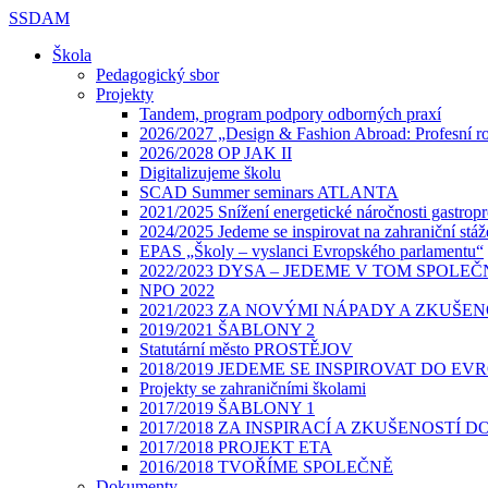
SSDAM
Škola
Pedagogický sbor
Projekty
Tandem, program podpory odborných praxí
2026/2027 „Design & Fashion Abroad: Profesní roz
2026/2028 OP JAK II
Digitalizujeme školu
SCAD Summer seminars ATLANTA
2021/2025 Snížení energetické náročnosti gastr
2024/2025 Jedeme se inspirovat na zahraniční stáž
EPAS „Školy – vyslanci Evropského parlamentu“
2022/2023 DYSA – JEDEME V TOM SPOLEČ
NPO 2022
2021/2023 ZA NOVÝMI NÁPADY A ZKUŠE
2019/2021 ŠABLONY 2
Statutární město PROSTĚJOV
2018/2019 JEDEME SE INSPIROVAT DO EV
Projekty se zahraničními školami
2017/2019 ŠABLONY 1
2017/2018 ZA INSPIRACÍ A ZKUŠENOSTÍ D
2017/2018 PROJEKT ETA
2016/2018 TVOŘÍME SPOLEČNĚ
Dokumenty