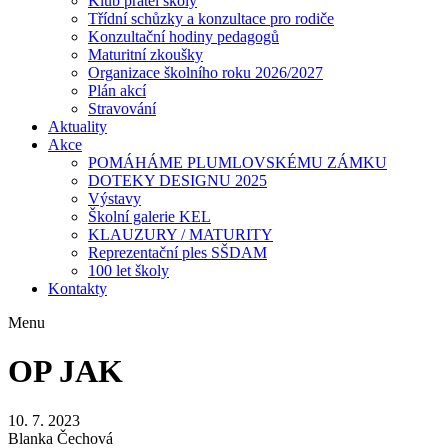
Klub přátel školy
Třídní schůzky a konzultace pro rodiče
Konzultační hodiny pedagogů
Maturitní zkoušky
Organizace školního roku 2026/2027
Plán akcí
Stravování
Aktuality
Akce
POMÁHÁME PLUMLOVSKÉMU ZÁMKU
DOTEKY DESIGNU 2025
Výstavy
Školní galerie KEL
KLAUZURY / MATURITY
Reprezentační ples SŠDAM
100 let školy
Kontakty
Menu
OP JAK
10. 7. 2023
Blanka Čechová