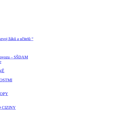
voj žáků a učitelů “
oprovozu – SŠDAM
e
NĚ
NOSTMI
ROPY
O CIZINY