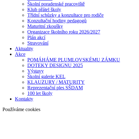
Školní poradenské pracoviště
Klub přátel školy
Třídní schůzky a konzultace pro rodiče
Konzultační hodiny pedagogů
Maturitní zkoušky
Organizace školního roku 2026/2027
Plán akcí
Stravování
Aktuality
Akce
POMÁHÁME PLUMLOVSKÉMU ZÁMKU
DOTEKY DESIGNU 2025
Výstavy
Školní galerie KEL
KLAUZURY / MATURITY
Reprezentační ples SŠDAM
100 let školy
Kontakty
Používáme cookies