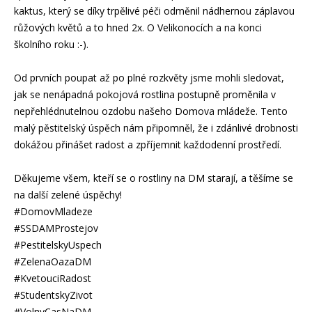
kaktus, který se díky trpělivé péči odměnil nádhernou záplavou
růžových květů a to hned 2x. O Velikonocích a na konci
školního roku :-).
Od prvních poupat až po plné rozkvěty jsme mohli sledovat,
jak se nenápadná pokojová rostlina postupně proměnila v
nepřehlédnutelnou ozdobu našeho Domova mládeže. Tento
malý pěstitelský úspěch nám připomněl, že i zdánlivé drobnosti
dokážou přinášet radost a zpříjemnit každodenní prostředí.
Děkujeme všem, kteří se o rostliny na DM starají, a těšíme se
na další zelené úspěchy!
#DomovMladeze
#SSDAMProstejov
#PestitelskyUspech
#ZelenaOazaDM
#KvetouciRadost
#StudentskyZivot
#VolnyCasNaDM