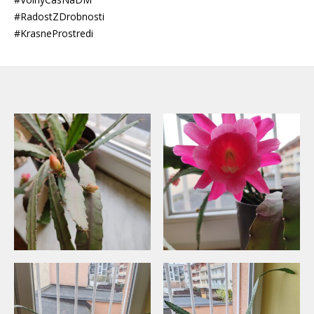
#RadostZDrobnosti
#KrasneProstredi