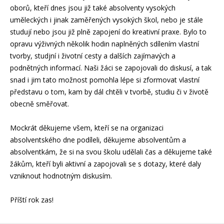
oborů, kteří dnes jsou již také absolventy vysokých
uměleckých i jinak zaměřených vysokých škol, nebo je stále
studují nebo jsou již plně zapojení do kreativní praxe. Bylo to
opravu výživných několik hodin naplněných sdílením vlastní
tvorby, studjní i životní cesty a dalších zajímavých a
podnětných informací. Naši žáci se zapojovali do diskusí, a tak
snad i jim tato možnost pomohla lépe si zformovat vlastní
představu o tom, kam by dál chtěli v tvorbě, studiu či v životě
obecně směřovat.
Mockrát děkujeme všem, kteří se na organizaci
absolventského dne podíleli, děkujeme absolventům a
absolventkám, že si na svou školu udělali čas a děkujeme také
žákům, kteří byli aktivní a zapojovali se s dotazy, které daly
vzniknout hodnotným diskusím.
Příští rok zas!