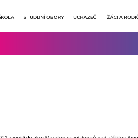
ŠKOLA
STUDIJNÍ OBORY
UCHAZEČI
ŽÁCI A RODI
2021 zapojili do akce Maraton psaní dopisů pod záštitou Amn