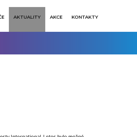
ČE
AKTUALITY
AKCE
KONTAKTY
esty International. Letos bylo možné