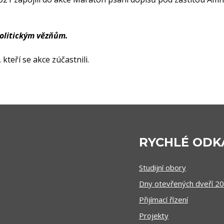
olitickým vězňům.
teří se akce zúčastnili.
RYCHLÉ ODK
Studijní obory
Dny otevřených dveří 2
Přijímací řízení
Projekty