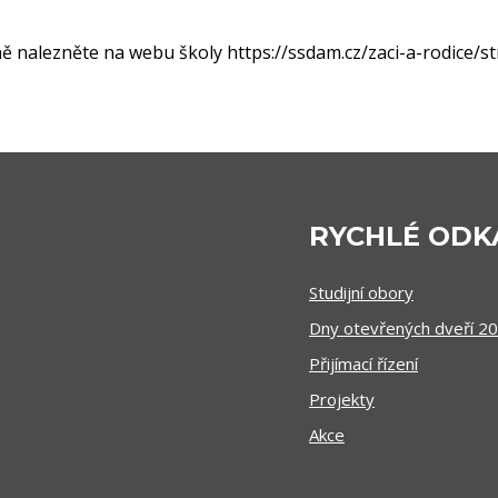
lně nalezněte na webu školy https://ssdam.cz/zaci-a-rodice/s
RYCHLÉ ODK
Studijní obory
Dny otevřených dveří 2
Přijímací řízení
Projekty
Akce