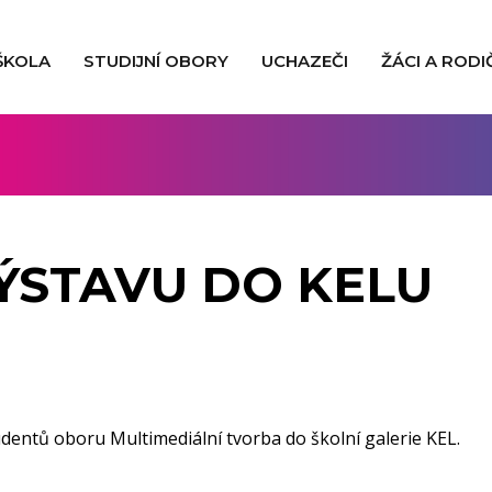
ŠKOLA
STUDIJNÍ OBORY
UCHAZEČI
ŽÁCI A RODI
VÝSTAVU DO KELU
tudentů oboru Multimediální tvorba do školní galerie KEL.