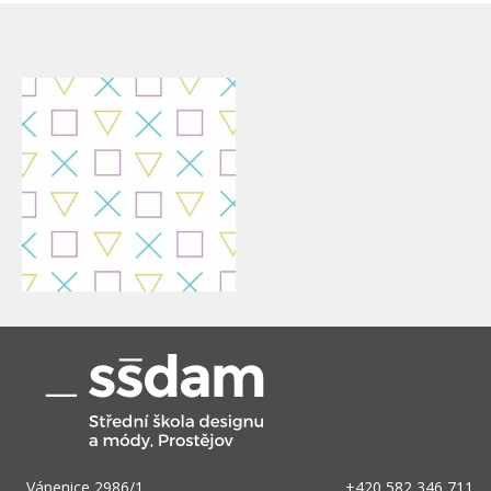
Vápenice 2986/1
+420 582 346 711