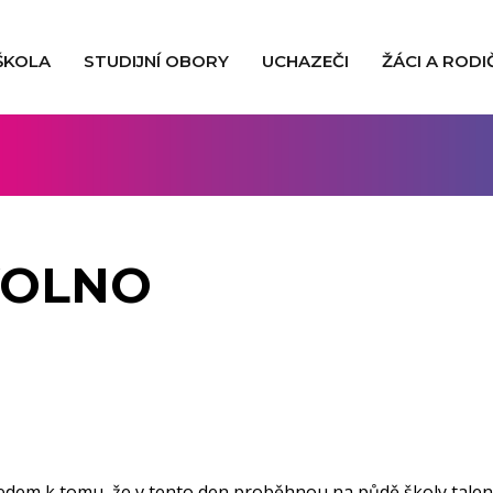
ŠKOLA
STUDIJNÍ OBORY
UCHAZEČI
ŽÁCI A RODI
VOLNO
zhledem k tomu, že v tento den proběhnou na půdě školy talen