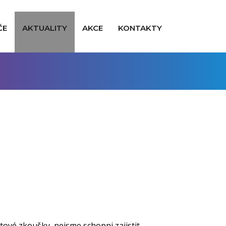
ČE
AKTUALITY
AKCE
KONTAKTY
tové zkoušky, nejsme schopni zajistit