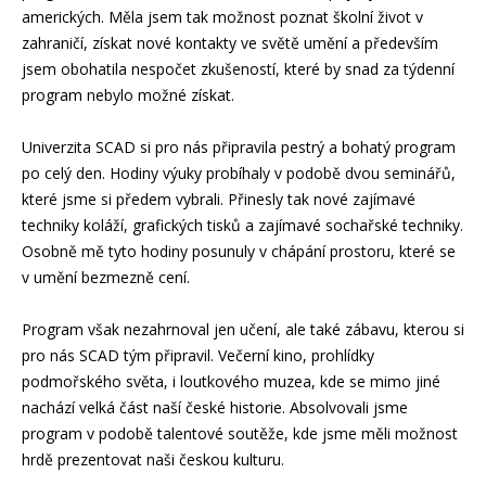
amerických. Měla jsem tak možnost poznat školní život v
zahraničí, získat nové kontakty ve světě umění a především
jsem obohatila nespočet zkušeností, které by snad za týdenní
program nebylo možné získat.
Univerzita SCAD si pro nás připravila pestrý a bohatý program
po celý den. Hodiny výuky probíhaly v podobě dvou seminářů,
které jsme si předem vybrali. Přinesly tak nové zajímavé
techniky koláží, grafických tisků a zajímavé sochařské techniky.
Osobně mě tyto hodiny posunuly v chápání prostoru, které se
v umění bezmezně cení.
Program však nezahrnoval jen učení, ale také zábavu, kterou si
pro nás SCAD tým připravil. Večerní kino, prohlídky
podmořského světa, i loutkového muzea, kde se mimo jiné
nachází velká část naší české historie. Absolvovali jsme
program v podobě talentové soutěže, kde jsme měli možnost
hrdě prezentovat naši českou kulturu.