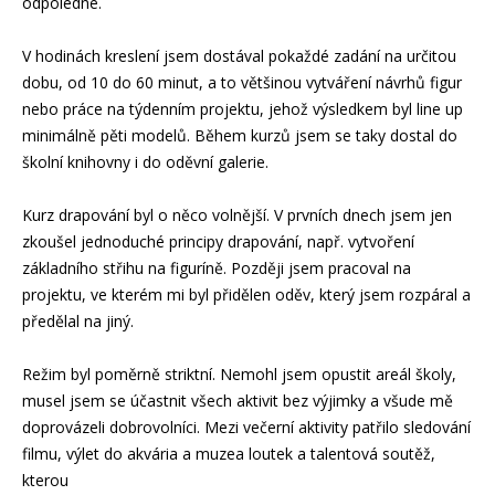
odpoledne.
V hodinách kreslení jsem dostával pokaždé zadání na určitou
dobu, od 10 do 60 minut, a to většinou vytváření návrhů figur
nebo práce na týdenním projektu, jehož výsledkem byl line up
minimálně pěti modelů. Během kurzů jsem se taky dostal do
školní knihovny i do oděvní galerie.
Kurz drapování byl o něco volnější. V prvních dnech jsem jen
zkoušel jednoduché principy drapování, např. vytvoření
základního střihu na figuríně. Později jsem pracoval na
projektu, ve kterém mi byl přidělen oděv, který jsem rozpáral a
předělal na jiný.
Režim byl poměrně striktní. Nemohl jsem opustit areál školy,
musel jsem se účastnit všech aktivit bez výjimky a všude mě
doprovázeli dobrovolníci. Mezi večerní aktivity patřilo sledování
filmu, výlet do akvária a muzea loutek a talentová soutěž,
kterou