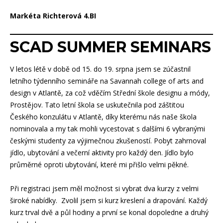
Markéta Richterová 4.BI
SCAD SUMMER SEMINARS
V letos létě v době od 15. do 19. srpna jsem se zúčastnil
letního týdenního semináře na Savannah college of arts and
design v Atlantě, za což vděčím Střední škole designu a módy,
Prostějov. Tato letní škola se uskutečnila pod záštitou
Českého konzulátu v Atlantě, díky kterému nás naše škola
nominovala a my tak mohli vycestovat s dalšími 6 vybranými
českými studenty za výjimečnou zkušeností. Pobyt zahrnoval
jídlo, ubytování a večerní aktivity pro každý den. Jídlo bylo
průměrné oproti ubytování, které mi přišlo velmi pěkné.
Při registraci jsem měl možnost si vybrat dva kurzy z velmi
široké nabídky. Zvolil jsem si kurz kreslení a drapování. Každý
kurz trval dvě a půl hodiny a první se konal dopoledne a druhý