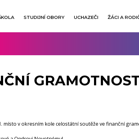
ŠKOLA
STUDIJNÍ OBORY
UCHAZEČI
ŽÁCI A RODI
NČNÍ GRAMOTNOS
1. místo v okresním kole celostátní soutěže ve finanční gram
čkové a Ondrovi Novotnému!