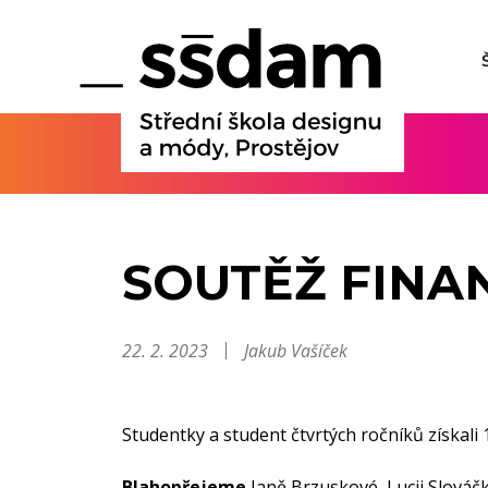
SOUTĚŽ FINA
22. 2. 2023
Jakub Vašíček
Studentky a student čtvrtých ročníků získali 
Blahopřejeme
Janě Brzuskové, Lucii Slová