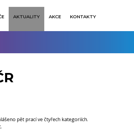
ČE
AKTUALITY
AKCE
KONTAKTY
ČR
lášeno pět prací ve čtyřech kategoriích.
.