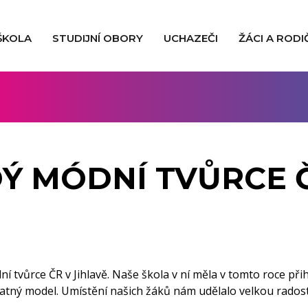
ŠKOLA
STUDIJNÍ OBORY
UCHAZEČI
ŽÁCI A RODI
Ý MÓDNÍ TVŮRCE 
 tvůrce ČR v Jihlavě. Naše škola v ní měla v tomto roce přih
tatný model. Umístění našich žáků nám udělalo velkou radost