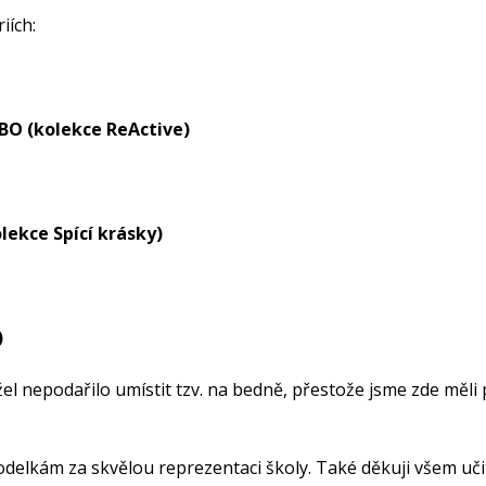
iích:
. BO (kolekce ReActive)
olekce Spící krásky)
)
 nepodařilo umístit tzv. na bedně, přestože jsme zde měli p
odelkám za skvělou reprezentaci školy. Také děkuji všem učit