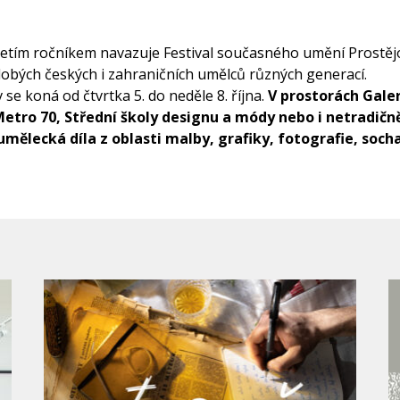
řetím ročníkem navazuje Festival současného umění Prostěj
dobých českých i zahraničních umělců různých generací.
se koná od čtvrtka 5. do neděle 8. října.
V
prostorách Galer
tro 70, Střední školy designu a módy nebo i netradičně
mělecká díla z oblasti malby, grafiky, fotografie, socha