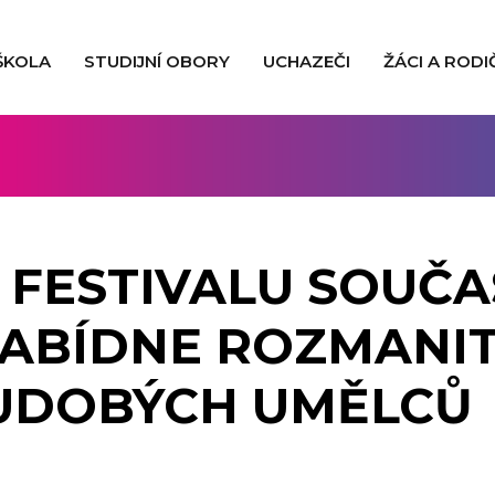
ŠKOLA
STUDIJNÍ OBORY
UCHAZEČI
ŽÁCI A RODI
K FESTIVALU SOUČ
ABÍDNE ROZMANIT
UDOBÝCH UMĚLCŮ