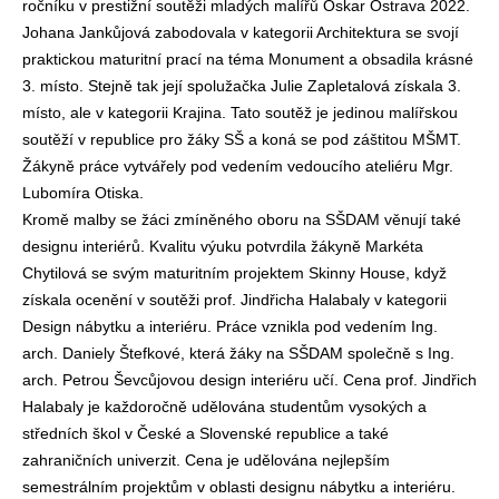
ročníku v prestižní soutěži mladých malířů Oskar Ostrava 2022.
Johana Jankůjová zabodovala v kategorii Architektura se svojí
praktickou maturitní prací na téma Monument a obsadila krásné
3. místo. Stejně tak její spolužačka Julie Zapletalová získala 3.
místo, ale v kategorii Krajina. Tato soutěž je jedinou malířskou
soutěží v republice pro žáky SŠ a koná se pod záštitou MŠMT.
Žákyně práce vytvářely pod vedením vedoucího ateliéru Mgr.
Lubomíra Otiska.
Kromě malby se žáci zmíněného oboru na SŠDAM věnují také
designu interiérů. Kvalitu výuku potvrdila žákyně Markéta
Chytilová se svým maturitním projektem Skinny House, když
získala ocenění v soutěži prof. Jindřicha Halabaly v kategorii
Design nábytku a interiéru. Práce vznikla pod vedením Ing.
arch. Daniely Štefkové, která žáky na SŠDAM společně s Ing.
arch. Petrou Ševcůjovou design interiéru učí. Cena prof. Jindřich
Halabaly je každoročně udělována studentům vysokých a
středních škol v České a Slovenské republice a také
zahraničních univerzit. Cena je udělována nejlepším
semestrálním projektům v oblasti designu nábytku a interiéru.