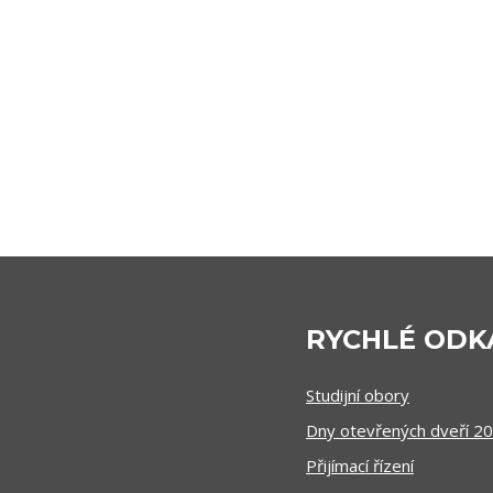
RYCHLÉ ODK
Studijní obory
Dny otevřených dveří 2
Přijímací řízení