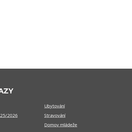
AZY
Ubytování
025/2026
Stravování
Domov mládeže