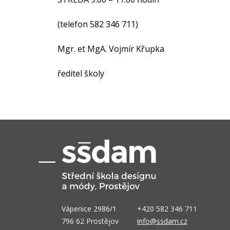
(telefon 582 346 711)
Mgr. et MgA. Vojmír Křupka
ředitel školy
Vápenice 2986/1
+420 582 346 711
796 62 Prostějov
info@ssdam.cz