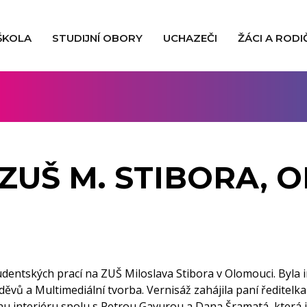
ŠKOLA
STUDIJNÍ OBORY
UCHAZEČI
ŽÁCI A RODI
 ZUŠ M. STIBORA,
udentských prací na ZUŠ Miloslava Stibora v Olomouci. Byla 
oděvů a Multimediální tvorba. Vernisáž zahájila paní ředite
gnu interiéru spolu s Petrou Gavurou a Dana Šramatá, která