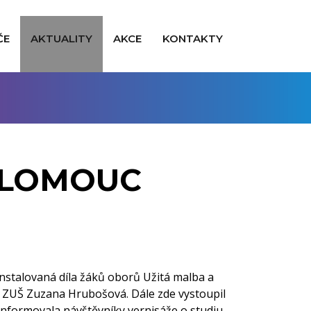
ČE
AKTUALITY
AKCE
KONTAKTY
 OLOMOUC
instalovaná díla žáků oborů Užitá malba a
lka ZUŠ Zuzana Hrubošová. Dále zde vystoupil
 informovala návštěvníky vernisáže o studiu