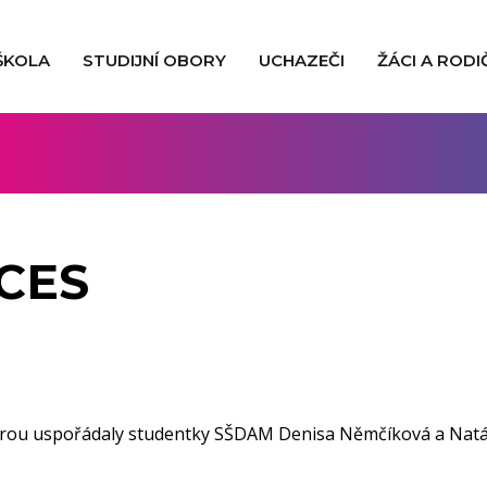
ŠKOLA
STUDIJNÍ OBORY
UCHAZEČI
ŽÁCI A RODI
CES
terou uspořádaly studentky SŠDAM Denisa Němčíková a Natál