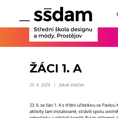
ŽÁCI 1. A
25. 6. 2026
Jakub Vašíček
23. 6. se žáci 1. A s třídní učitelkou se Pavl
aktivity tam instalované, strávili spolu uvoln
odpočinku a někteří kreslili. Byl to příjemný