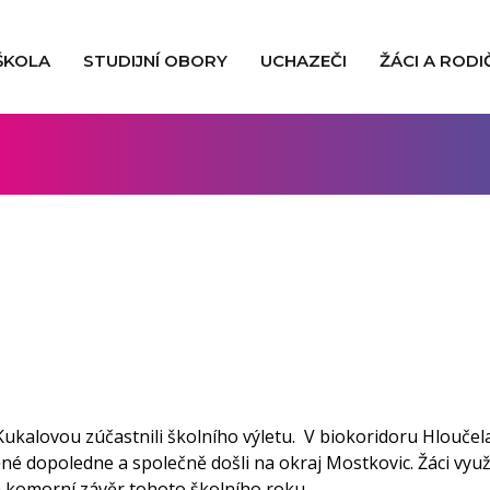
ŠKOLA
STUDIJNÍ OBORY
UCHAZEČI
ŽÁCI A RODI
ou Kukalovou zúčastnili školního výletu. V biokoridoru Hlouče
ěné dopoledne a společně došli na okraj Mostkovic. Žáci využil
 a komorní závěr tohoto školního roku.