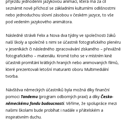
příjezdu jednodenní jazykovou animací, která má za cíl
seznámit nově příchozí se základními kulturními odlišnostmi
nebo jednoduchou slovní zásobou v českém jazyce, to vše
pod vedením jazykového animátora.
Následně strávili Felix a Nova dva týdny ve společnosti žáků
naší školy a společně s nimi se účastnili fotografického plenéru
v Jeseníkách či následného zpracovávání získaného – převážně
fotografického – materiálu. Kromě toho se v místním kině
účastnili promítání krátkých hraných nebo animovaných filmů,
které prezentovali letošní maturanti oboru Multimediální
tvorba.
Návštěva německých účastníků byla možná díky finanční
pomoci
Tandemu
(program odborných praxí) a díky
Česko-
německému fondu budoucnosti
. Věříme, že spolupráce mezi
našimi školami bude probíhat i nadále v přátelském a
inspirativním duchu.