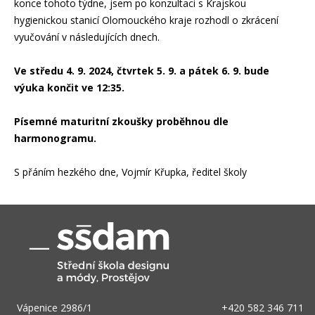
konce tohoto týdne, jsem po konzultaci s Krajskou
hygienickou stanicí Olomouckého kraje rozhodl o zkrácení
vyučování v následujících dnech.
Ve středu 4. 9. 2024, čtvrtek 5. 9. a pátek 6. 9. bude
výuka končit ve 12:35.
Písemné maturitní zkoušky proběhnou dle
harmonogramu.
S přáním hezkého dne, Vojmír Křupka, ředitel školy
Vápenice 2986/1
+420 582 346 711